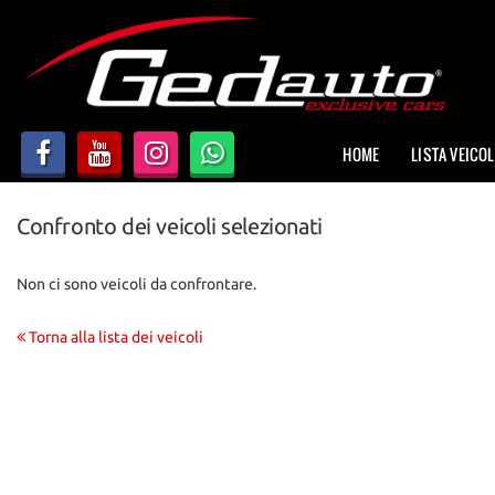
HOME
LISTA VEICOLI
HOME
LISTA VEICOL
AZIENDA
Confronto dei veicoli selezionati
NOLEGGIO A BREVE TERMINE
Non ci sono veicoli da confrontare.
DICONO DI NOI
Torna alla lista dei veicoli
ACQUISTIAMO USATO
ASSISTENZA
CONTATTI