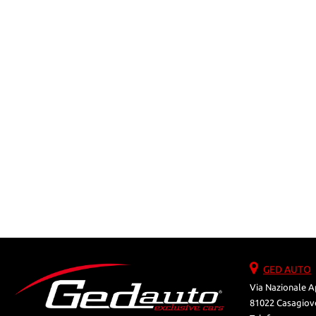
AREA COMMERCIANTI
GED AUTO
Via Nazionale A
81022 Casagiove