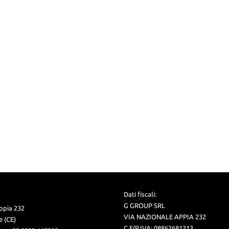
Dati fiscali:
G GROUP SRL
ppia 232
VIA NAZIONALE APPIA 232
 (CE)
C.F/P.IVA:
08862681213