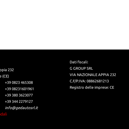
unzione • Volante riscaldabile
Dati fiscali:
G GROUP SRL
ppia 232
VIA NAZIONALE APPIA 232
 (CE)
C.F/P.IVA:
08862681213
+39 0823 465308
Registro delle imprese:
CE
+39 08231601961
+39 380 3623077
+39 344 2279127
info@gedautosrl.it
adali