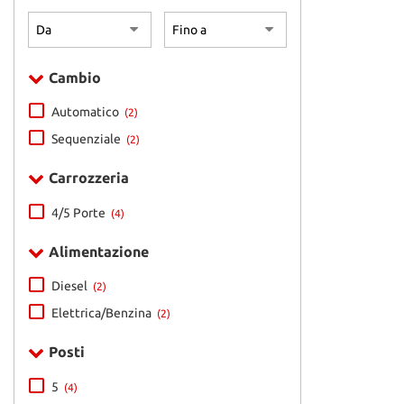
pelle • Isofix 
Sistema di vis
Limitatore di 
Sospensioni sp
diurne • Luci 
Specchietti lat
pressione pne
retrovisore c
Cambio
• Park Distanc
Start/Stop Au
Regolazione el
integrato • Te
segnali stradal
Automatico
(2)
Touch screen •
Schermo multif
Volante in pel
Sequenziale
(2)
Sedile posterio
Sensore di luce
Carrozzeria
parcheggio ant
posteriori • S
4/5 Porte
distanza • Sis
(4)
Navigatore sat
automatico • S
Alimentazione
stanchezza • S
Sistema lavafa
Diesel
(2)
Sound system • 
Elettrica/Benzina
(2)
Specchietto re
antiabbagliam
Streaming mus
Posti
parcheggio ass
apribile • Tou
5
(4)
• Vetri oscurat