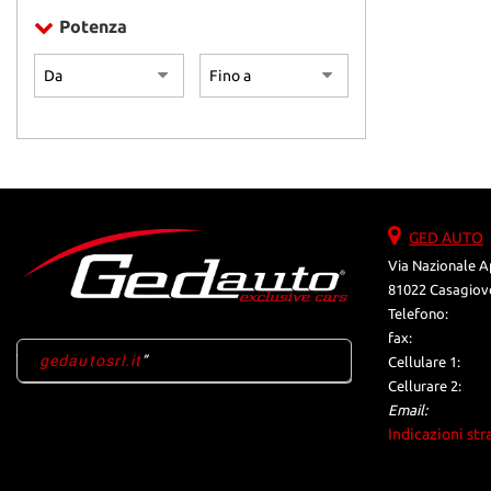
Volante multif
Potenza
GED AUTO
Via Nazionale A
81022 Casagiove
Telefono:
fax:
gedautosrl.it
Cellulare 1:
Cellurare 2:
Email:
Indicazioni str