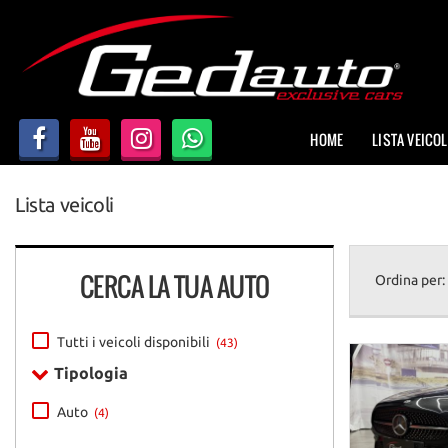
HOME
LISTA VEICOLI
HOME
LISTA VEICOL
AZIENDA
Lista veicoli
NOLEGGIO A BREVE TERMINE
DICONO DI NOI
CERCA LA TUA AUTO
Ordina per:
ACQUISTIAMO USATO
Tutti i veicoli disponibili
(43)
Tipologia
ASSISTENZA
Auto
(4)
CONTATTI