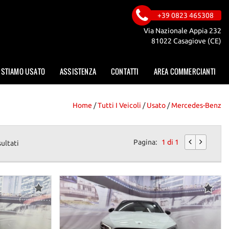
+39 0823 465308
Via Nazionale Appia 232
81022 Casagiove (CE)
ISTIAMO USATO
ASSISTENZA
CONTATTI
AREA COMMERCIANTI
Home
/
Tutti I Veicoli
/
Usato
/
Mercedes-Benz
Pagina:
1 di 1
sultati