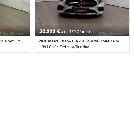
30.999 €
o da 750 € / mese
um AMG PLUS FULL-LED NAVI NIGHT EDITIO
2020 MERCEDES-BENZ A 35 AMG
4Matic Premium Plus TETTO NAVI FULL-LED
1.991 Cm³ • Elettrica/Benzina
) • Nero
71.000 Km • Cambio Sequenziale (7) • Bianco
a • ABS •
perlato • 5 Porte • 360° camera • ABS • Adaptive
 Airbag laterali
Cruise Control • Airbag • Airbag laterali • Airbag
eriore • Airbag
Passeggero • Airbag posteriore • Airbag testa •
roid Auto •
Alzacristalli elettrici • Android Auto • Antifurto •
dio •
Assistente abbaglianti • Autoradio • Autoradio
nitor •
digitale • Blind spot monitor • Bluetooth •
iolo • Cerchi
Boardcomputer • Bracciolo • Cerchi in lega •
 emergenze •
Chiamata automatica per emergenze • Chiusura
entralizzata
centralizzata • Chiusura centralizzata senza
ta
chiave • Chiusura centralizzata telecomandata •
Climatizzatore
Climatizzatore • Climatizzatore automatico, 2
re automatico,
zone • Climatizzatore automatico, 3 zone •
, 4 zone •
Climatizzatore automatico, 4 zone • Controllo