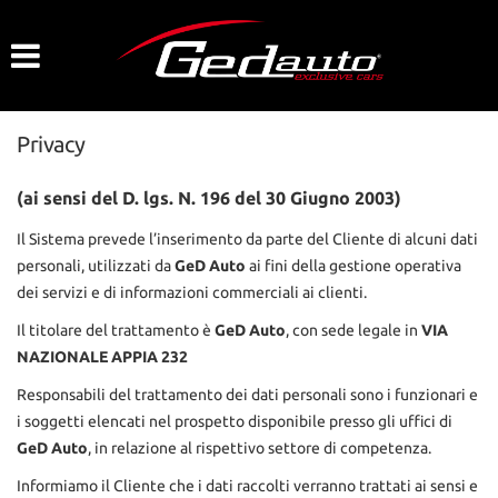
HOME
LISTA VEICOLI
Privacy
AZIENDA
(ai sensi del D. lgs. N. 196 del 30 Giugno 2003)
NOLEGGIO A BREVE TERMINE
Il Sistema prevede l’inserimento da parte del Cliente di alcuni dati
personali, utilizzati da
GeD Auto
ai fini della gestione operativa
DICONO DI NOI
dei servizi e di informazioni commerciali ai clienti.
Il titolare del trattamento è
GeD Auto
, con sede legale in
VIA
ACQUISTIAMO USATO
NAZIONALE APPIA 232
Responsabili del trattamento dei dati personali sono i funzionari e
i soggetti elencati nel prospetto disponibile presso gli uffici di
ASSISTENZA
GeD Auto
, in relazione al rispettivo settore di competenza.
Informiamo il Cliente che i dati raccolti verranno trattati ai sensi e
CONTATTI