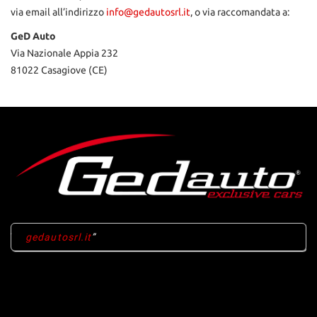
via email all’indirizzo
info@gedautosrl.it
, o via raccomandata a:
GeD Auto
Via Nazionale Appia 232
81022 Casagiove (CE)
gedautosrl.it