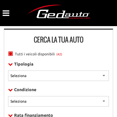
HOME
LISTA VEICOLI
CERCA LA TUA AUTO
AZIENDA
NOLEGGIO A BREVE TERMINE
Tutti i veicoli disponibili
(42)
Tipologia
DICONO DI NOI
ACQUISTIAMO USATO
Condizione
ASSISTENZA
CONTATTI
Rata finanziamento