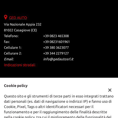
di parcheggio posteriori • Servosterzo • Sistema di avviso di
distanza • Sistema di chiamata d'emergenza • Navigatore
satellitare • Sistema di parcheggio automatico • Sistema di visione
notturna • Sistema lavafari • Sospensioni sportive • Sound system •
GED AUTO
Specchietti laterali elettrici • Specchietto retrovisore con funzione
Via Nazionale Appia 232
antiabbagliamento • Start/Stop Automatico • Streaming musicale
81022 Casagiove (CE)
integrato • Telecamera per parcheggio assistito • Touch screen •
Telefono:
+39 0823 465308
USB • Vetri oscurati • Vivavoce • Volante in pelle • Volante
multifunzione
fax:
+39 08231601961
Cellulare 1:
+39 380 3623077
Cellurare 2:
+39 344 2279127
Email:
info@gedautosrl.it
Indicazioni stradali
Dati fiscali:
Cookie policy
G GROUP SRL
VIA NAZIONALE APPIA 232
Questo sito e gli strumenti di terze parti in esso integrati trattano
C.F/P.IVA:
08862681213
dati personali (es. dati di navigazione o indirizzi IP) e fanno uso di
Cookie, Pixel, Tags o altri identificatori necessari per il
Registro delle imprese:
CE
funzionamento e per il raggiungimento delle finalità descritte
nella cookie policy, tra cui il miglioramento delle funzionalità del