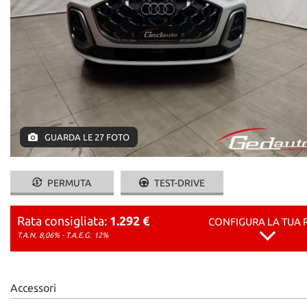
AREA COMMERCIANTI
GUARDA LE 27 FOTO
PERMUTA
TEST-DRIVE
Rata consigliata:
1.292 €
CONFIGURA LA TUA 
T.A.N. 8,06% - T.A.E.G.
12%
Accessori