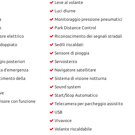
Leve al volante
Luci diurne
a
Monitoraggio pressione pneumatici
o
Park Distance Control
ore elettrico
Riconoscimento dei segnali stradali
sdoppiato
Sedili riscaldati
Sensore di pioggia
gio posteriori
Servosterzo
ta d'emergenza
Navigatore satellitare
cimento della
Sistema di visione notturna
Sound system
ve
Start/Stop Automatico
isore con funzione
Telecamera per parcheggio assistito
USB
Vivavoce
Volante riscaldabile