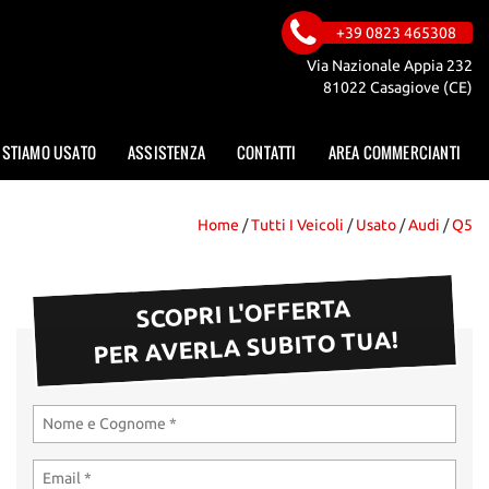
+39 0823 465308
Via Nazionale Appia 232
81022 Casagiove (CE)
ISTIAMO USATO
ASSISTENZA
CONTATTI
AREA COMMERCIANTI
Home
/
Tutti I Veicoli
/
Usato
/
Audi
/
Q5
SCOPRI L'OFFERTA
PER AVERLA SUBITO TUA!