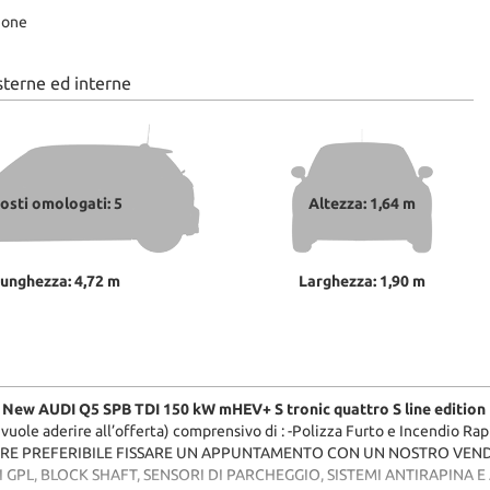
ione
sterne ed interne
osti omologati: 5
Altezza: 1,64 m
unghezza: 4,72 m
Larghezza: 1,90 m
New AUDI Q5 SPB TDI 150 kW mHEV+ S tronic quattro S line editio
 vuole aderire all’offerta) comprensivo di : -Polizza Furto e Incendio 
RE PREFERIBILE FISSARE UN APPUNTAMENTO CON UN NOSTRO VENDITORE
NTI GPL, BLOCK SHAFT, SENSORI DI PARCHEGGIO, SISTEMI ANTIRAPINA E AN