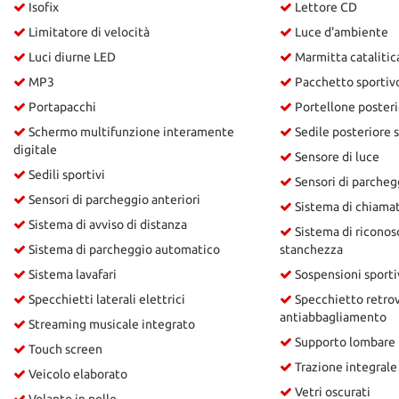
Isofix
Lettore CD
Limitatore di velocità
Luce d'ambiente
Luci diurne LED
Marmitta catalitic
MP3
Pacchetto sportiv
Portapacchi
Portellone posteri
Schermo multifunzione interamente
Sedile posteriore 
digitale
Sensore di luce
Sedili sportivi
Sensori di parcheg
Sensori di parcheggio anteriori
Sistema di chiama
Sistema di avviso di distanza
Sistema di riconos
Sistema di parcheggio automatico
stanchezza
Sistema lavafari
Sospensioni sporti
Specchietti laterali elettrici
Specchietto retrov
antiabbagliamento
Streaming musicale integrato
Supporto lombare
Touch screen
Trazione integrale
Veicolo elaborato
Vetri oscurati
Volante in pelle