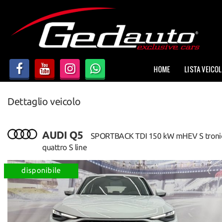
HOME
LISTA VEICOLI
HOME
LISTA VEICOL
AZIENDA
Dettaglio veicolo
NOLEGGIO A BREVE TERMINE
DICONO DI NOI
AUDI Q5
SPORTBACK TDI 150 kW mHEV S troni
quattro S line
ACQUISTIAMO USATO
disponibile
ASSISTENZA
CONTATTI