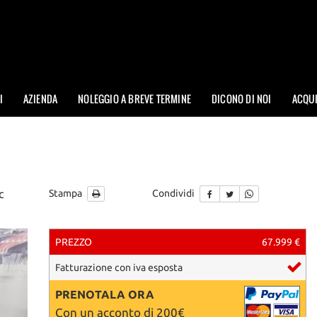
I
AZIENDA
NOLEGGIO A BREVE TERMINE
DICONO DI NOI
ACQU
c
Stampa
Condividi
PREZZO
67.999 €
Fatturazione con iva esposta
PRENOTALA ORA
Con un acconto di 200€